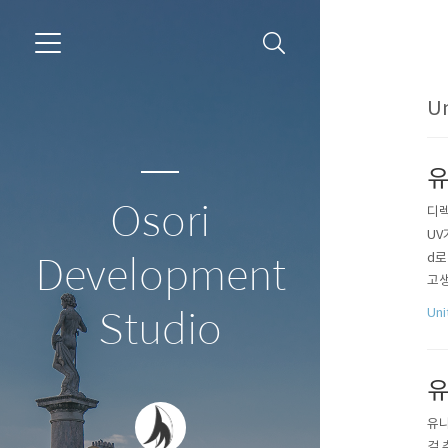
Un
유
Osori
디렉
UV
d로
Development
고생
d는
Un
Studio
노이
유
유니
걸 