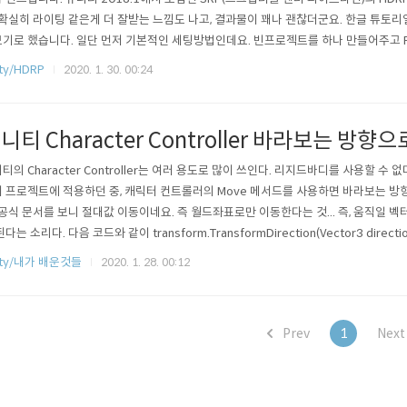
 확실히 라이팅 같은게 더 잘받는 느낌도 나고, 결과물이 꽤나 괜찮더군요. 한글 튜토리
기로 했습니다. 일단 먼저 기본적인 세팅방법인데요. 빈프로젝트를 하나 만들어주고 Pac
요(Package Manager은 Window 탭에 존재합니다) 그 뒤 high 라고 검색을 하시면 저렇게
ty/HDRP
2020. 1. 30. 00:24
igh Definition RP Config 두가지 항목이 나옵니다. High Defi..
니티 Character Controller 바라보는 방향
티의 Character Controller는 여러 용도로 많이 쓰인다. 리지드바디를 사용할 수 없
 프로젝트에 적용하던 중, 캐릭터 컨트롤러의 Move 메서드를 사용하면 바라보는 방
 공식 문서를 보니 절대값 이동이네요. 즉 월드좌표로만 이동한다는 것... 즉, 움직일 
된다는 소리다. 다음 코드와 같이 transform.TransformDirection(Vector3 dire
controller.Move(Time.deltaTime * speed * transform.TransformDirection(mo
ity/내가 배운것들
2020. 1. 28. 00:12
Prev
1
Nex