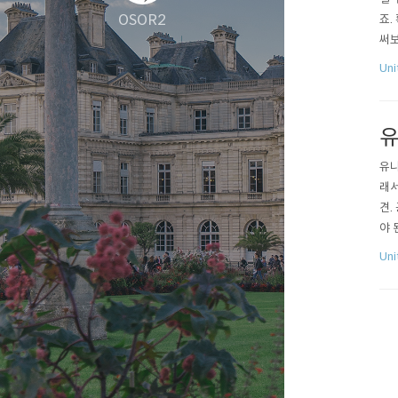
OSOR2
죠.
써보
주세
Uni
와 H
유
유니
래서
견.
야 
다. 
Un