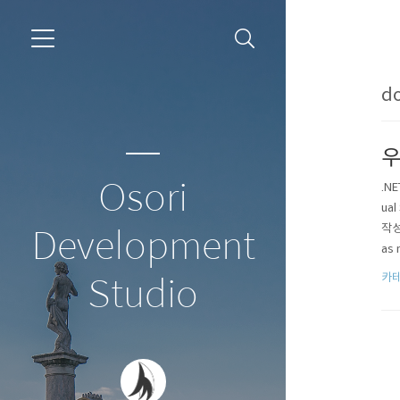
do
우
Osori
.N
ua
작성한
Development
as
있다
카테
Studio
1.