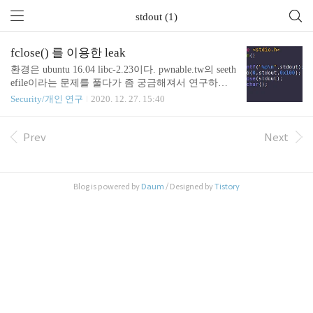
stdout (1)
fclose() 를 이용한 leak
환경은 ubuntu 16.04 libc-2.23이다. pwnable.tw의 seeth
efile이라는 문제를 풀다가 좀 궁금해져서 연구하게
됬다. fclose(fp) 를 할 때 파일 포인터가 가르키는 곳
Security/개인 연구
2020. 12. 27. 15:40
을 수정이 가능하다면 leak이 가능하다. 그리고 한가
지 신기한점이 flag 조작을 잘하면 fclose가 작동안하
게 만들 수 도 있다는점. 실습프로그램이다. stdout으
Prev
Next
로 진행했다. 일단 미리 magic flag들을 다 적어두었
다. #define _IO_MAGIC 0xFBAD0000 /* Magic numbe
r */ #define _IO_MAGIC_MASK 0xFFFF0000 #define
Blog is powered by
Daum
/ Designed by
Tistory
_IO_USER_BUF 0x0001 /* Don't deallocate buffer on c
lose. */ #defi..