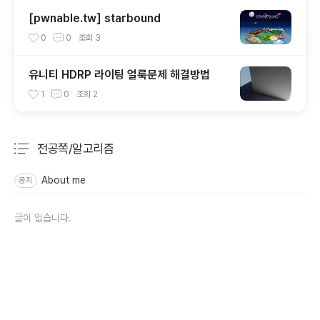
[pwnable.tw] starbound
0
0
조회
3
유니티 HDRP 라이팅 얼룩문제 해결방법
1
0
조회
2
전공쪽/알고리즘
분류 전체보기
주요 글 목록
About me
공지
글이 없습니다.