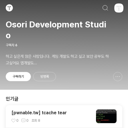
검색하기
티스토리
Osori Development Studi
o
구독자
6
하고 싶은게 많은 사람입니다. 게임 개발도 하고 싶고 보안 공부도 하
고싶어요 앱개발도...
구독하기
방명록
신고하기 레이어
열기
인기글
[pwnable.tw] tcache tear
0
0
조회
8