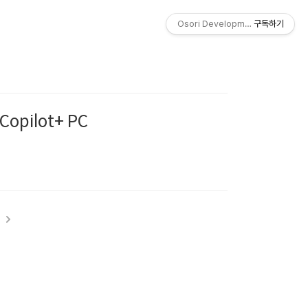
Osori Development Studio
구독하기
Copilot+ PC
t