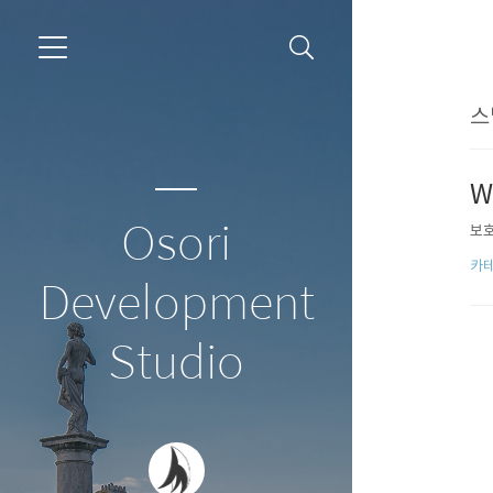
스
W
Osori
보호
카테
Development
Studio