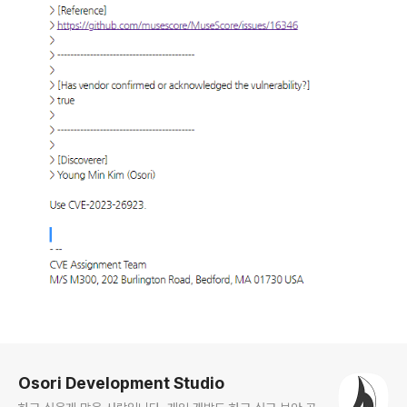
로그 정보
Osori Development Studio