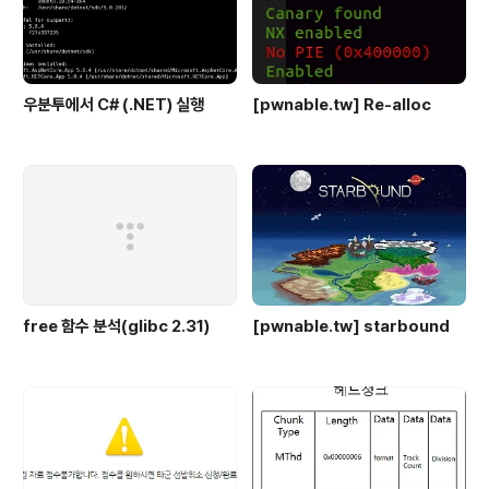
우분투에서 C# (.NET) 실행
[pwnable.tw] Re-alloc
free 함수 분석(glibc 2.31)
[pwnable.tw] starbound