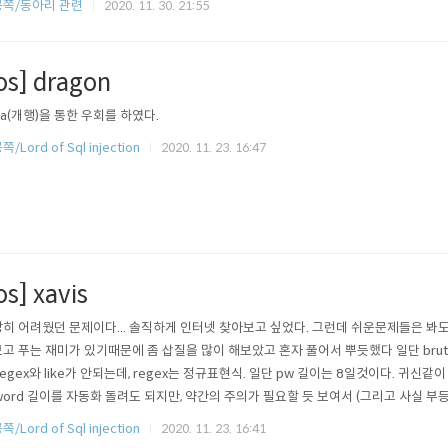
쪽/동아리 관련
2020. 11. 30. 21:55
los] dragon
a(개행)을 통한 우회를 하였다.
/Lord of Sql injection
2020. 11. 23. 16:47
os] xavis
히 어려웠던 문제이다... 솔직하게 인터넷 찾아보고 싶었다. 그런데 쉬운문제들은 봐
고 푸는 재미가 있기때문에 좀 삽질을 많이 해보았고 혼자 풀어서 뿌듯했다 일단 brute
regex와 like가 안되는데, regex는 정규표현식. 일단 pw 길이는 8일것이다. 귀신같
word 길이를 자동화 돌려도 되지만, 약간의 주의가 필요할 듯 보여서 (그리고 사실 
하고 이건 손으로 하는게 더 빠를 것 같아서. ) order by로 admin이 최상단에 위치
/Lord of Sql injection
2020. 11. 23. 16:41
다. 사실 order by 쓸 필요가 없었던듯.. 이제 자동화를 돌려주면 된다. addslashes우