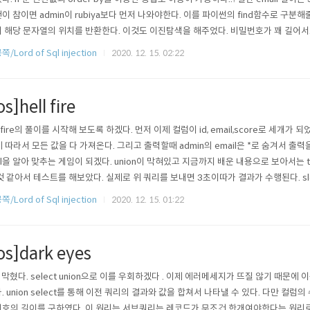
이 참이면 admin이 rubiya보다 먼저 나와야한다. 이를 파이썬의 find함수로 구분해줄
 해당 문자열의 위치를 반환한다. 이것도 이진탐색을 해주었다. 비밀번호가 꽤 길어서..
른 것 같다. 클리어! 상당히 재미있는 방법이였다. #!/usr/bin/python #-*-coding:utf-8 -
/Lord of Sql injection
2020. 12. 15. 02:22
requests import t..
os]hell fire
llfire의 풀이를 시작해 보도록 하겠다. 먼저 이제 컬럼이 id, email,score로 세개가 
에 따라서 모든 값을 다 가져온다. 그리고 출력할때 admin의 email은 *로 숨겨서 출력을 
il을 알아 맞추는 게임이 되겠다. union이 막혀있고 지금까지 배운 내용으로 보아서는 time 
것 같아서 테스트를 해보았다. 실제로 위 쿼리를 보내면 3초이따가 결과가 수행된다. sl
시간 측정을 해보았다. 2초가 걸리는 것을 알 수 있었고 이를 이용해 brute forcing
/Lord of Sql injection
2020. 12. 15. 01:22
 느릴 거 같아서 이진탐색을 적용했다. 그리고 emai..
los]dark eyes
가 막혔다. select union으로 이를 우회하겠다 . 이제 에러메세지가 뜨질 않기 때문
. union select를 통해 이전 쿼리의 결과와 값을 합쳐서 나타낼 수 있다. 다만 컬럼
호의 길이를 구하였다. 이 원리는 서브쿼리는 레코드가 무조건 한개여야한다는 원리로, l