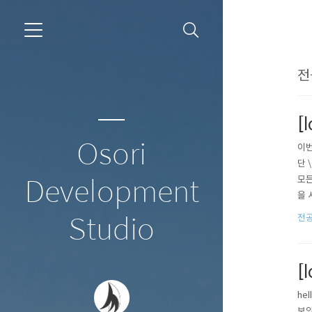
전
[
Osori
이번
단 
모든
Development
을 
값을
전공쪽
Studio
는 
[l
he
보았