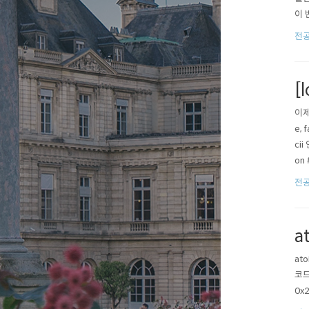
이 
밀번
전공쪽
bs
[
이제
e,
ci
on 
a='
전공쪽
a
at
코드
0x