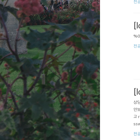
전공
[
%0
전공쪽
[l
상당
안보
고 
ss
가능
전공쪽
트이