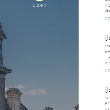
OSOR2
조건
에서
상 빠
전공쪽
b2,
[l
he
er
ma
인 
실행
전공쪽
너무
[
if
한다
밀번