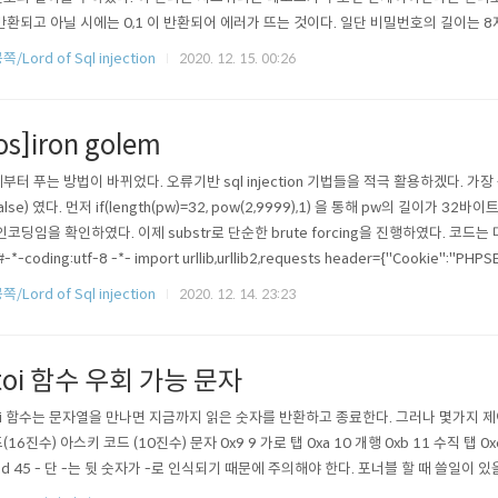
반환되고 아닐 시에는 0,1 이 반환되어 에러가 뜨는 것이다. 일단 비밀번호의 길이는 8
호가 ascii로 인코딩 되있다는 것도 알아냈다. 이제 자동화를 돌려줄 수 있을 것 같다. (selec
/Lord of Sql injection
2020. 12. 15. 00:26
tr(pw,1,1)=?) 으로 구해줄 수 있을 것이다. 만약 참이라면 결과값에..
los]iron golem
부터 푸는 방법이 바뀌었다. 오류기반 sql injection 기법들을 적극 활용하겠다. 가장 중
 false) 였다. 먼저 if(length(pw)=32, pow(2,9999),1) 을 통해 pw의 길이가 3
i 인코딩임을 확인하였다. 이제 substr로 단순한 brute forcing을 진행하였다. 코드는 다음
#-*-coding:utf-8 -*- import urllib,urllib2,requests header={"Cookie":"PHP
' for i in range(1,33) : admin=0 guest=0 b=[0,0,0,0] ..
/Lord of Sql injection
2020. 12. 14. 23:23
toi 함수 우회 가능 문자
oi 함수는 문자열을 만나면 지금까지 읽은 숫자를 반환하고 종료한다. 그러나 몇가지 제
(16진수) 아스키 코드 (10진수) 문자 0x9 9 가로 탭 0xa 10 개행 0xb 11 수직 탭 0xc
2d 45 - 단 -는 뒷 숫자가 -로 인식되기 때문에 주의해야 한다. 포너블 할 때 쓸일이 