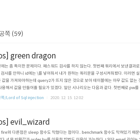
공쪽 (59)
los] green dragon
에는 좀 특이한 문제이다. 패스워드 검사를 하지 않는다. 첫번째 쿼리에서 보낸결과로
\ 검사를 안하니 id에는 \를 넣어줘서 내가 원하는 쿼리문을 구성시켜줘봤다. 이러면 
 값을 가져와야하는데 query2가 뜨지 않은 것으로 보아 테이블에는 아무 값도 없는 것 같다
사용해서 값을 만들어줄 필요가 있겠다. 일단 시나리오는 다음과 같다. 첫번째로 pw를 구성할
 2개 반환하는데, 2번째(패스워드) 값이 다시 select union으로 구성된 문장이여야 
/Lord of Sql injection
2020. 12. 15. 12:02
것을 모르고 union select admin,1 같은것을 계속 주면서 삽질을 했다.;;
os] evil_wizard
ll fire와 다른점은 sleep 함수도 막혔다는 점이다.. benchmark 함수도 막혀있기 
다. if 문 반환값과 order by를 이용한 방법도 이용이 가능하다..! 일단 email 길이는 