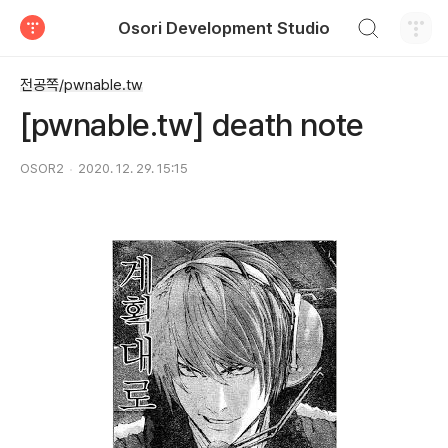
검색하기
Osori Development Studio
티스토리
전공쪽/pwnable.tw
[pwnable.tw] death note
OSOR2
2020. 12. 29. 15:15