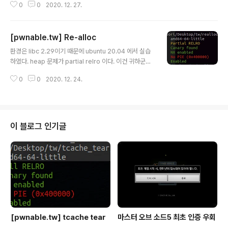
nvp) { char s; // [rs..
0
0
2020. 12. 27.
ar **a2, char **a3) { __int64 v3; // rax unsigned i
nt v4; // [rsp+Ch] [rbp-4h] initialize(); printf("Na
me:", a2); read_Str((__int64)&name, 0x20u); v4
[pwnable.tw] Re-alloc
= 0; while ( 1 ) { while ( 1 ) { menu(); v3 = read_int
글 내용
(); if ( v3 != 2 ) break; if ( v4 2 ) { if ( v3 == 3 ) { pri
환경은 libc 2.29이기 때문에 ubuntu 20.04 에서 실습
nt_name(); } else { ..
하였다. heap 문제가 partial relro 이다. 이건 귀하군
요... 그리고 푼사람도 점수에 비해 매우 적다. 이 문제를 풀
0
0
2020. 12. 24.
기에 앞서 2.29 이상에서 tcache의 변경점을 간단하게
정리할 필요가 있다. 변경점이라고 해봤자 double free
가 안된다는 것이다. size검사 안하는건 똑같다. 2.27에
선 아주 좋은 놈이였지만 2.29 이상에서는 해당사이즈의 t
cache 전체를 돌면서 검사를 하기 때문에 fastbin 과 같
이 블로그 인기글
은 double free도 안된다. 그러나 우회 방법이 있다. 1. fr
ee 된 청크의 bk를 변조하기 2. 사이즈를 변조하기이다.
3. fastbin 쓰기 4. tcache와 fastbin에 동시에 free..
[pwnable.tw] tcache tear
마스터 오브 소드5 최초 인증 우회