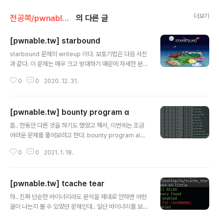
더보기
전공쪽/pwnable.tw
의 다른 글
[pwnable.tw] starbound
글 내용
starbound 문제의 writeup 이다. 보호기법은 다음 사진
과 같다. 이 문제는 매우 크고 방대하기 때문에 자세한 분석
은 하지 않았다. 세세한 기능은 파악하지 않고 취약점만 찾
0
0
2020. 12. 31.
았다. 취약점 int __cdecl main(int argc, const char *
*argv, const char **envp) { int v3; // eax char np
tr; // [esp+10h] [ebp-104h] init(); while ( 1 ) { alar
[pwnable.tw] bounty program α
m(0x3Cu); dword_805817C(); if ( !readn(&nptr, 0
글 내용
x100u) ) break; v3 = strtol(&nptr, 0, 10); if ( !v3 ) b
흠.. 한동안 다른 것을 하기도 했었고 해서, 이번에는 조금
reak; ((void (*)(void))dword_8058154[v3])()..
어려운 문제를 풀어보려고 한다. bounty program alph
a라는 이름으로 hitcon ctf final 2019에 출제되었던 문
0
0
2021. 1. 18.
제이다. 사실 solver 수를 보고 포기할까 했는데 strtok
취약점을 이용한 문제같아서 도전했다. 이 문제는 wrapp
er와 bounty_program으로 이루어져있다. 먼저 wrap
[pwnable.tw] tcache tear
per을 보면 seccomp이 걸려있다. 음.. 신기하게도 exe
글 내용
cveat 도 사용가능하고, sigreturn도 사용이 가능하다. e
하.. 진짜 단순한 바이너리라도 분석을 제대로 안하면 어떤
xecveat이 가능하면 그냥 쉘을 딸 수 있다. int __cdecl
꼴이 나는지 볼 수 있었던 문제인데.. 일단 바이너리를 보
main(int argc, const char **argv, const char **e
자. void __fastcall __noreturn main(__int64 a1, ch