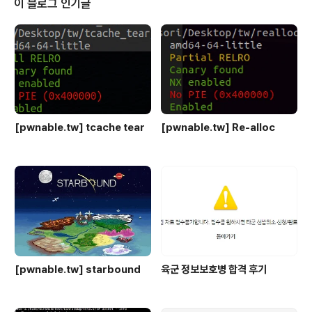
이 블로그 인기글
elect로 값을 2개 반환하는데, 2번째(패스워드) 값이 다시
select union으로 구성된 문장이여야 한다. 두번째에는 i
d만 가져오는 것을 모르고 union select admin,1 같은
것을 계속 주면서 삽질을 했다.;;
[pwnable.tw] tcache tear
[pwnable.tw] Re-alloc
[pwnable.tw] starbound
육군 정보보호병 합격 후기