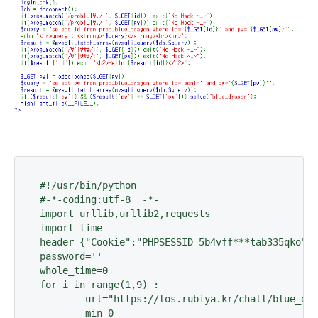
#!/usr/bin/python

#-*-coding:utf-8  -*-

import urllib,urllib2,requests

import time

header={"Cookie":"PHPSESSID=5b4vff***tab335qko"}

password=''

whole_time=0

for i in range(1,9) :

	url="https://los.rubiya.kr/chall/blue_dragon_23f2e3c81dca66e496c7de2d63b82984.php?"

	min=0
