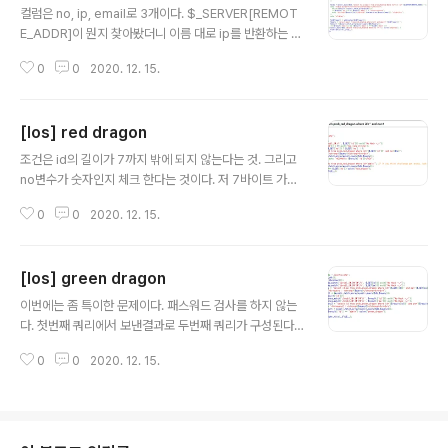
컬럼은 no, ip, email로 3개이다. $_SERVER[REMOT
E_ADDR]이 뭔지 찾아봤더니 이름 대로 ip를 반환하는 것
이였다. 먼저 첫번째 쿼리에서는 joinmail의 값이 있으면
0
0
2020. 12. 15.
사용자의 정보를 table에 집어넣는다. 여기서 별다른 검사
가 없어서 취약점이 존재한다. 그 다음 쿼리는 no=1 이거
나 접속자의 ip와 동일한 아이템을 가지고 온다. 이렇게 말
[los] red dragon
이다. 사용자의 정보는 no=0으로 들어간다. 마지막은 관
글 내용
리자의 email을 알아 맞추라는 내용이다. 삽질 많이했는데
조건은 id의 길이가 7까지 밖에 되지 않는다는 것. 그리고
sleep 함수같은 것도 안먹히는 것 같아서 좀 생각해보았
no변수가 숫자인지 체크 한다는 것이다. 저 7바이트 가지
다. 정답은 서브쿼리를 주는데 mysql에서는 자신 테이블
고는 아무것도 못할 것 같아서 is_numeric함수에 대해 찾
에서 참조가 안되는데 테이블에 별칭을 주면 된다. 별칭은
0
0
2020. 12. 15.
아보았다. php 공식 매뉴얼이다. '42' is numeric 1337
as를 통해 줄 수 있다. (select email ..
is numeric 1337 is numeric 1337 is numeric 133
7 is numeric 1337.0 is numeric '0x539' is NOT n
[los] green dragon
umeric '02471' is numeric '0b10100111001' is N
글 내용
OT numeric '1337e0' is numeric 'not numeric' is
이번에는 좀 특이한 문제이다. 패스워드 검사를 하지 않는
NOT numeric array ( ) is NOT numeric 9.1 is num
다. 첫번째 쿼리에서 보낸결과로 두번째 쿼리가 구성된다.
eric NULL is NOT numer..
일단 \ 검사를 안하니 id에는 \를 넣어줘서 내가 원하는 쿼
0
0
2020. 12. 15.
리문을 구성시켜줘봤다. 이러면 실제 쿼리문은 테이블에
있는 모든 값을 가져와야하는데 query2가 뜨지 않은 것으
로 보아 테이블에는 아무 값도 없는 것 같다. 이러면 selec
t union을 사용해서 값을 만들어줄 필요가 있겠다. 일단 시
나리오는 다음과 같다. 첫번째로 pw를 구성할 때 union s