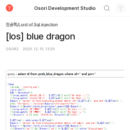
검색하기
Osori Development Studio
티스토리
전공쪽/Lord of Sql injection
[los] blue dragon
OSOR2
2020. 12. 15. 13:20