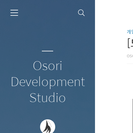
개
OS
Osori
Development
Studio