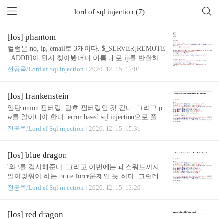
lord of sql injection (7)
[los] phantom
컬럼은 no, ip, email로 3개이다. $_SERVER[REMOTE
_ADDR]이 뭔지 찾아봤더니 이름 대로 ip를 반환하는
것이였다. 먼저 첫번째 쿼리에서는 joinmail의 값이
전공쪽/Lord of Sql injection
2020. 12. 15. 17:01
있으면 사용자의 정보를 table에 집어넣는다. 여기서
별다른 검사가 없어서 취약점이 존재한다. 그 다음
쿼리는 no=1 이거나 접속자의 ip와 동일한 아이템을
[los] frankenstein
가지고 온다. 이렇게 말이다. 사용자의 정보는 no=0
일단 union 필터링, 괄호 필터링인 것 같다. 그리고 p
으로 들어간다. 마지막은 관리자의 email을 알아 맞
w를 알아내야 한다. error based sql injection으로 풀 수
추라는 내용이다. 삽질 많이했는데 sleep 함수같은 것
있는 문제이다. 그런데 괄호가 다 필터링 되어있어서
전공쪽/Lord of Sql injection
2020. 12. 15. 15:31
도 안먹히는 것 같아서 좀 생각해보았다. 정답은 서
함수를 사용하는게 힘들 것 같다. 일단 괄호가 필요
브쿼리를 주는데 mysql에서는 자신 테이블에서 참조
없는 like와 case when then을 사용해주기로 했다. 그
가 안되는데 테이블에 별칭을 주면 된다. 별칭은 as를
리고 비밀번호의 길이를 구할 수 있는 방법이 딱히
[los] blue dragon
통해 줄 수 있다. (select email ..
없는 것 같아서 생각 안하기로 했다. 이건 그냥 모든
'와 \를 검사해준다. 그리고 이번에는 패스워드까지
ascii 검사했는데 안나오면 그 때 멈추면 되기 때문
알아맞춰야 하는 brute force문제인 듯 하다. 그런데
에.. 그런데 error을 어떻게 유발할까 많이 생각을 해
일단 쿼리가 한번 실행 되고 나서 \,'검사를 한다. 일
전공쪽/Lord of Sql injection
2020. 12. 15. 13:20
보았고 함수는 안되서 큰수를 곱해주는 것을 생각했
단 time baesd로 어느정도 해결이 가능할 듯하다. 지
다. 0으로 나누는 것은 error가 뜨지 않고 warning 이
금까지 배운것들이 모두 가능하다는 전제하에 문제
나온다. 이 방법을 사용해서 like 함수로 비밀번호를
를 풀어야 될 것 같다. 일단은 비밀번호의 길이 먼저
[los] red dragon