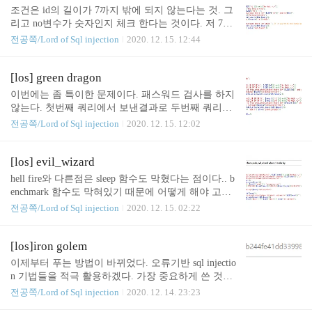
구하는 자동화를 만들겠..
구해보겠다. 일단 비밀번호의 길이는 8자인 것을 알
조건은 id의 길이가 7까지 밖에 되지 않는다는 것. 그
아냈다. 이러면 상당히 쉬워진다. 동일한 방법으로
리고 no변수가 숫자인지 체크 한다는 것이다. 저 7바
비밀번호 8자만 구하면 된다. d948b8a0이 나왔다. #!/
이트 가지고는 아무것도 못할 것 같아서 is_numeric함
전공쪽/Lord of Sql injection
2020. 12. 15. 12:44
usr/bin/python #-*-coding:utf-8 -*- import urllib,urllib2,
수에 대해 찾아보았다. php 공식 매뉴얼이다. '42' is n
requests import time header={"Cookie":"PHPSESSID=5
umeric 1337 is numeric 1337 is numeric 1337 is numeric
b4vff***tab335qk..
1337 is numeric 1337.0 is numeric '0x539' is NOT nume
[los] green dragon
ric '02471' is numeric '0b10100111001' is NOT numeric
이번에는 좀 특이한 문제이다. 패스워드 검사를 하지
'1337e0' is numeric 'not numeric' is NOT numeric array
않는다. 첫번째 쿼리에서 보낸결과로 두번째 쿼리가
( ) is NOT numeric 9.1 is numeric NULL is NOT nume
구성된다. 일단 \ 검사를 안하니 id에는 \를 넣어줘서
전공쪽/Lord of Sql injection
2020. 12. 15. 12:02
r..
내가 원하는 쿼리문을 구성시켜줘봤다. 이러면 실제
쿼리문은 테이블에 있는 모든 값을 가져와야하는데
query2가 뜨지 않은 것으로 보아 테이블에는 아무 값
[los] evil_wizard
도 없는 것 같다. 이러면 select union을 사용해서 값을
hell fire와 다른점은 sleep 함수도 막혔다는 점이다.. b
만들어줄 필요가 있겠다. 일단 시나리오는 다음과 같
enchmark 함수도 막혀있기 때문에 어떻게 해야 고민
다. 첫번째로 pw를 구성할 때 union select로 값을 2개
을 좀 해보았다. if 문 반환값과 order by를 이용한 방
전공쪽/Lord of Sql injection
2020. 12. 15. 02:22
반환하는데, 2번째(패스워드) 값이 다시 select union
법도 이용이 가능하다..! 일단 email 길이는 30이다.
으로 구성된 문장이여야 한다. 두번째에는 id만 가져
이 방법에 따르면 if 조건이 참이면 admin이 rubiya보
오는 것을 모르고 union select admin,1 같은것을 계속
다 먼저 나와야한다. 이를 파이썬의 find함수로 구분
[los]iron golem
주면서 삽질을 했다.;;
해줄 것이다. find함수는 문자열에서 해당 문자열의
이제부터 푸는 방법이 바뀌었다. 오류기반 sql injectio
위치를 반환한다. 이것도 이진탐색을 해주었다. 비밀
n 기법들을 적극 활용하겠다. 가장 중요하게 쓴 것은
번호가 꽤 길어서... 그냥 돌리는 것보다 3배이상 빠
if(조건, ture, false) 였다. 먼저 if(length(pw)=32, pow
전공쪽/Lord of Sql injection
2020. 12. 14. 23:23
른 것 같다. 클리어! 상당히 재미있는 방법이였다. #!/
(2,9999),1) 을 통해 pw의 길이가 32바이트라는 것을
usr/bin/python #-*-coding:utf-8 -*- import urllib,urllib2,