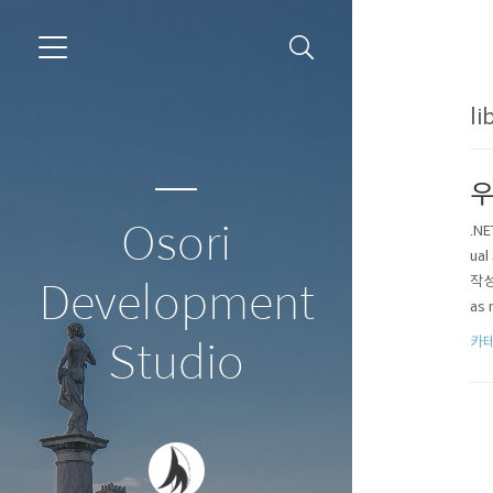
li
우
Osori
.N
ua
작성한
Development
as
있다
카테
Studio
1.