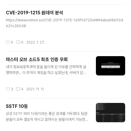
리고 뽑혔을 때의 포부등을 적었다. 이번에는 22명을 뽑는
데 1차에서는 2배수인 44명을 뽑았고, 커트는 35점이였
CVE-2019-1215 원데이 분석
다. 나는 8등이였다. 보면 알겠지만 내 순위가 높은 것에 비
글 내용
해서 커트와 큰 차이가 없다. 따라서 난 실기준비를 꽤나 열
https://www.notion.so/CVE-2019-1215-165f1d720d4f44aba08692d
심히 했다. 서류로는 휴학증명서와 BoB 수료증을 제출하
621c30038
였다. 실기 BoB 때문에 한학기 휴학을 했기 때문에, 이번
에 꼬이면 답이 없어서 정말 열심히 준비했다. 실기는 정보
작성시간
0
0
2022. 1. 27.
보호..
마스터 오브 소드5 최초 인증 우회
글 내용
내가 정보보호학과에 발을 들이게 된 이유를 간략하게 설
명하자면... 이 추억의 게임을 하고 싶었는데, 서버가 닫혀
서 플레이가 불가능했다. 앱개발 지식이 있던 때에 저걸 뜯
어봤는데, 도저히 안되더라. 그래서 찾아보니까 .so 파일을
작성시간
3
4
2021. 11. 11.
수정해야될 것 같은데, 당시에는 이게 뭔지도 몰랐고 이걸
볼려면 ida 가 있는게 좋다고 했다. 근데 ida 는 대학교 동
아리에서 준다고 해서... 어쨌든 이 게임을 패치하기 위해서
SSTF 10등
보안공부를 시작했다고 봐도 된다. 하지만 이제 충분한 지
글 내용
식과 경험이 있다. 시작해보자. 위 그림에서 확인버튼을 눌
삼성 SSTF 에서 10등이라는 좋은 성과를 거두었다. 팀원
러도 아무런 반응이 없다. 그리고 내가 몇년전의 삽질로 안
분들이 모두 열심히 하시고 잘하시는 분들이여서 가능한
것은 java 단에서는 이를 활성화 시킬 수 없다는 것이다.
성과 같다.