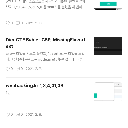
6번 페이지에서 소스코드를 제공하기 때문에 한번 해석해
보자. 1,2,3,4,5,6,7,8,9,0 을 shift키를 눌렀을 때 변하는
특수문자로 변환하고 base64 인코딩을 20번한다. 해석
할 때는 이를 반대로 수행해주고, 그 결과가 admin과 nim
작성시간
0
0
2021. 2. 17.
da가 나오면 된다. 위코드를 그대로 사용하여 admin과 ni
mda를 인코딩 해주면 된다. 더보기 id: Vm0wd@QyUX
lVWGxWV0d^V!YwZDRWMVl$WkRSV0!WbDNX
DiceCTF Babier CSP, MissingFlavort
a!JTVjAxV@JETlhhMUpUVmpBeFYySkVUbGho
ext
TVVwVVZtcEJlRll&U@tWVWJHaG9UVlZ$VlZad
글 내용
GNFSmxSbGw!VTJ0V!ZXSkhhRzlVVmxaM!ZsW
csp는 라업을 안보고 풀었고, flavortext는 라업을 보았
mFjVkZ0UmxSTmJFcEpWbTEwYTFkSFNrZGpS
다. 이번 문제들은 모두 node.js 로 만들어졌는데, 나중에
VGxhVmpOU..
한번 배워볼 필요가 있겠다. Babier CSP 일단 이문제를
작성시간
0
0
2021. 2. 9.
고른 이유는 저번에 csp 문제를 한번 다루어 보았기 때문
에 확실히 해보고 싶었다. 그리고 서버도 살아있다는 것도
장점. 이번에는 직접 flag를 얻어보려고 한다. 이전 baby
webhacking.kr 1,3,4,31,38
csp 문제에서는 flag를 얻지 못했지만 이번 문제는 flag
글 내용
1번 ---------------------
를 얻을 수 있었다. 1. 문제 설명 baby csp 와 비슷하게 메
인페이지와 admin bot 페이지가 있다. 그리고 위 사이트
는 node.js를 이용하며 express 모듈을 이용한다. inde
x.js 코드를 제공해 주기 때문에 한번 볼 필요가 있다. ad
작성시간
0
0
2021. 2. 8.
min bot은 se..