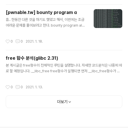
[esp+0h] [ebp-8h] setvbuf(stdout, 0, 2, 0); setv
buf(stdin, 0, 2, 0); v4 = 1; while ( v4 > 0 && v4 %
[pwnable.tw] bounty program α
7 ) { if ( v4 & 7 ) maze1(&v4); else maze2(&v4); s
글 내용
leep(1u); } printf("\n =====================
흠.. 한동안 다른 것을 하기도 했었고 해서, 이번에는 조금
======..
어려운 문제를 풀어보려고 한다. bounty program alph
a라는 이름으로 hitcon ctf final 2019에 출제되었던 문
제이다. 사실 solver 수를 보고 포기할까 했는데 strtok
작성시간
0
0
2021. 1. 18.
취약점을 이용한 문제같아서 도전했다. 이 문제는 wrapp
er와 bounty_program으로 이루어져있다. 먼저 wrap
per을 보면 seccomp이 걸려있다. 음.. 신기하게도 exe
free 함수 분석(glibc 2.31)
cveat 도 사용가능하고, sigreturn도 사용이 가능하다. e
글 내용
xecveat이 가능하면 그냥 쉘을 딸 수 있다. int __cdecl
본 게시글은 free함수의 전체적인 루틴을 설명합니다. 자세한 코드분석은 나중에 따
main(int argc, const char **argv, const char **e
로 할 예정입니다. __libc_free free함수가 실행되면 먼저 __libc_free함수가 호
nvp) { char s; // [rs..
출되어 __free_hook을 검사하고 값이 존재할 경우 jump 한다. 그리고 인자가 null
일시에는 바로 return 을 하여 아무런 동작이 실행되지 않는다. 이후 아래 루틴을 따
작성시간
0
0
2021. 1. 13.
른다. mmap으로 할당한 청크 해제 libc_free에는 다음과 같은 루틴이 있다. if (ch
unk_is_mmapped (p)) /* release mmapped memory. */ { /* See if the
dynamic brk/mmap threshold needs adjusting. Dumped fake mmapp
더보기
ed chunks do n..