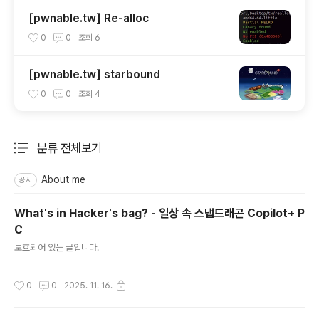
[pwnable.tw] Re-alloc
0
0
조회
6
[pwnable.tw] starbound
0
0
조회
4
분류 전체보기
주요 글 목록
About me
공지
What's in Hacker's bag? - 일상 속 스냅드래곤 Copilot+ P
C
글 내용
보호되어 있는 글입니다.
작성시간
0
0
2025. 11. 16.