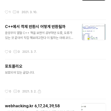
Visual Studio 자체가 Window 플랫폼을 위한 도구다
이다. 저 parse_url_subst 함수가 어떻게 작동하는지는
보니, 리눅스에 대한 빌드 및 배포에 관한 자료가 별로 없어
잘 모르지만, 만약 여기서 ROP가..
작성시간
1
0
2021. 3. 10.
서 글을 작성한다. 정말 애를 먹었다. 원초적으로는 The li
brary 'libhostpolicy.so' required to execute the
application was not found in ... 에러의 해결법이다.
C++에서 객체 반환시 어떻게 반환될까
또한 본 글은 윈도우에서 빌드 후 dll 파일을 우분투에서 실
글 내용
행시키는 법을 담고 있다. 먼저 윈도우에는 닷넷 프레임워
윤성우의 열혈 C++ 책을 보면서 공부하던 도중, 오류가
크가 깔려있다는 전제(Visual Studio를 통해서) 하에 아
있는 것 같아서 직접 해보려고한다 이 필자는 아래 코드에
래 글을 읽어주길 바란다. 1. 우분투에 .NET 깔기 msdn..
서 정수를 반환하며 메모리 공간이 할당되면서 초기화가
된다고 했다. int SimpleFunc(int n) { return n; } int m
작성시간
0
0
2021. 3. 7.
ain() { int num=10; cout
포토폴리오
글 내용
보호되어 있는 글입니다.
작성시간
0
0
2021. 3. 2.
webhacking.kr 6,17,24,39,58
글 내용