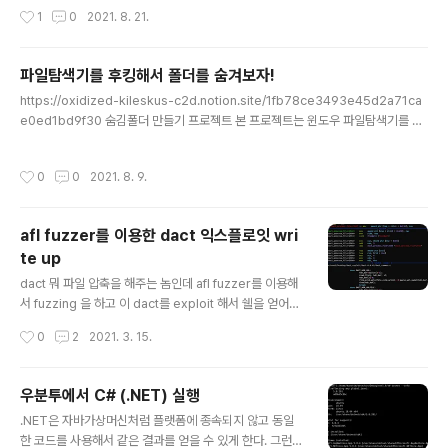
로그캣 로그를 보면 막 이렇게 로그인 실패라고 뜬다. 하지
작성시간
1
0
2021. 8. 21.
만 저건 자..
파일탐색기를 후킹해서 폴더를 숨겨보자!
글 내용
https://oxidized-kileskus-c2d.notion.site/1fb78ce3493e45d2a71ca
e0ed1bd9f30 숨김폴더 만들기 프로젝트 본 프로젝트는 윈도우 파일탐색기를 후
킹해서 특정 폴더를 숨기는 것이 목적이다. oxidized-kileskus-c2d.notion.sit
e 저 코드는 지금 쓰면 안된다. 오프셋들이 다 바뀌었기 때문.
작성시간
0
0
2021. 8. 9.
afl fuzzer를 이용한 dact 익스플로잇 wri
te up
글 내용
dact 뭐 파일 압축을 해주는 놈인데 afl fuzzer를 이용해
서 fuzzing 을 하고 이 dact를 exploit 해서 쉘을 얻어내
는 것이 목표다. 일단 처음 시작은 어디서 어떻게 segme
작성시간
0
2
2021. 3. 15.
ntation fault가 떴는지였다. input으로 crash_file 을 주
었을 때 dact_common.c 의 478번째줄에서 file_extd
_urlent++ 가 계속 되면서 접근할 수 없는 주소로 접근을
우분투에서 C# (.NET) 실행
해버린다. 그리고 file_extd_urls는 char*[256]의 자료
글 내용
.NET은 자바가상머신처럼 플랫폼에 종속되지 않고 동일
형이다. 즉 file_extd_urlent 가 256이 넘어가면 sfp,re
한 코드를 사용해서 같은 결과를 얻을 수 있게 한다. 그런데
t에 접근이 가능해서 원하는 곳으로 점프가 가능하다는 것