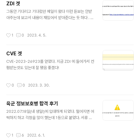
ZDI 겟
글 내용
그동안 기다리고 기다렸던 메일이 왔다 이런 듣보는 안받
아주는데 보고서 내용이 재밌어서 받아준다는 듯 하다 . 나
름 이번 익스는 RCE한다고 루틴 분석해서 힙 스프레이도
하고 그랬다ㅋㅋㅋ 나중에 취약점 공개 되면 익스 관련해
작성시간
1
0
2023. 4. 5.
서 올려보겠다. 150$라도 받아서 기분이 좋다.
CVE 겟
글 내용
CVE-2023-26923를 얻었다. 지금 ZDI 에 들어가서 컨
펌받는것도 있는데 잘 됐음 좋겠다!
작성시간
0
0
2023. 3. 30.
육군 정보보호병 합격 후기
글 내용
2022.07.18일(내 생일!)에 입대하게 되었다. 떨어지면 어
떡하지 하고 걱정을 많이 했는데 1등으로 붙었다. 서류 나
는 정보보호학과 2학년 1학기까지 하고, BoB 수료를 해서
총 40점을 받았다.자기소개서에는 내가 왜 지원했는지, 그
작성시간
1
6
2022. 6. 1.
리고 지금까지 한 것(나는 BoB에서 탑30 한걸 적었다), 그