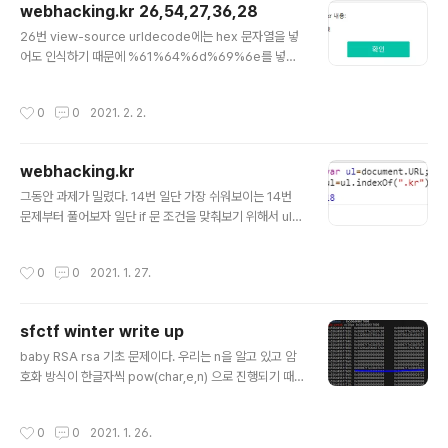
webhacking.kr 26,54,27,36,28
글 내용
26번 view-source urldecode에는 hex 문자열을 넣
어도 인식하기 때문에 %61%64%6d%69%6e를 넣어
주었다. 그런데 안되었다. 아마도 그 이유는 우리가 %23
을 넣어주면 #이 넘어가는 것과 비슷하다고 생각해서 이를
작성시간
0
0
2021. 2. 2.
한번더 hex로 바꿔주었다. %2561%2564%256D%2
569%256E 54번 패스워드가 빠르게 지나간다. 자바스
크립트 only라서 console에서 코드를 수정하면 된다. fu
webhacking.kr
nction answer(i){ x.open('GET','?m='+i,false); x.s
글 내용
end(null); aview.innerHTML+=x.responseText; }
그동안 과제가 밀렸다. 14번 일단 가장 쉬워보이는 14번
for(var k=0;k
문제부터 풀어보자 일단 if 문 조건을 맞춰보기 위해서 ul.i
ndexOf(".kr")의 값을 알아보았다. 18*30=540 이고 in
put_pwd.value=540으로 설정해주면 될 것 같았다.
작성시간
0
0
2021. 1. 27.
어.. 너무 쉬운걸 고른것 같아서 다음 문제는 좀 난도가 있
는 것으로 선택했다. 19번 admin으로 submit 하면 your
notadmin 이라는 메세지가 뜨고 다른 id를 치면 그리고
sfctf winter write up
로그아웃이 안먹어서 쿠키값을 확인해보니 userid라는 쿠
글 내용
키가있었다. 쿠키를 확인하기 전에 sql injection이 될까
baby RSA rsa 기초 문제이다. 우리는 n을 알고 있고 암
해서 테스트를 해보았는데 ' 문자는 그냥 사라지는 것을 보
호화 방식이 한글자씩 pow(char,e,n) 으로 진행되기 때
아서 힘들 것 같다. 아마도 바이트 단위의 검사가 이루어지
문에 브루트 포싱으로 손쉽게 구할 수 있다. Maze 이름 그
나보다. 그리고 문제 범위도 ..
대로 미로 찾기 문제이다. int __cdecl main(int argc, c
작성시간
0
0
2021. 1. 26.
onst char **argv, const char **envp) { int v4; //