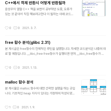
C++에서 객체 반환시 어떻게 반환될까
해버린다. 그리고 file_extd_urls는 char*[256]의 자료
글 내용
윤성우의 열혈 C++ 책을 보면서 공부하던 도중, 오류가
형이다. 즉 file_extd_urlent 가 256이 넘어가면 sfp,re
있는 것 같아서 직접 해보려고한다 이 필자는 아래 코드에
t에 접근이 가능해서 원하는 곳으로 점프가 가능하다는 것
서 정수를 반환하며 메모리 공간이 할당되면서 초기화가
이다. 저 parse_url_subst 함수가 어떻게 작동하는지는
된다고 했다. int SimpleFunc(int n) { return n; } int m
잘 모르지만, 만약 여기서 ROP가..
작성시간
0
0
2021. 3. 7.
ain() { int num=10; cout
free 함수 분석(glibc 2.31)
글 내용
본 게시글은 free함수의 전체적인 루틴을 설명합니다. 자세한 코드분석은 나중에 따
로 할 예정입니다. __libc_free free함수가 실행되면 먼저 __libc_free함수가 호
출되어 __free_hook을 검사하고 값이 존재할 경우 jump 한다. 그리고 인자가 null
일시에는 바로 return 을 하여 아무런 동작이 실행되지 않는다. 이후 아래 루틴을 따
작성시간
0
0
2021. 1. 13.
른다. mmap으로 할당한 청크 해제 libc_free에는 다음과 같은 루틴이 있다. if (ch
unk_is_mmapped (p)) /* release mmapped memory. */ { /* See if the
dynamic brk/mmap threshold needs adjusting. Dumped fake mmapp
malloc 함수 분석
ed chunks do n..
글 내용
본 게시물은 malloc 함수에 대한 간략한 설명을 하는 곳입
니다. 기초적인 heap 지식이 있다는 가정하에 작성되었습
니다. (자세한 주석과 코드 분석글은 별도로 올라갈 예정입
니다) 먼저 malloc 의 작동과정을 알기 이전에 arena에
작성시간
1
0
2021. 1. 9.
대해서 간략하게 정리하겠다. Arena 우리는 main arena