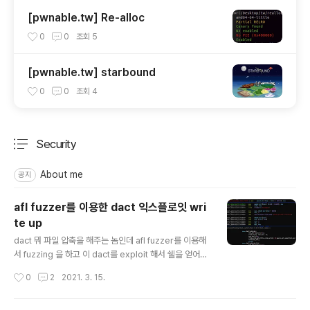
[pwnable.tw] Re-alloc
0
0
조회
5
[pwnable.tw] starbound
0
0
조회
4
Security
분류 전체보기
주요 글 목록
About me
공지
afl fuzzer를 이용한 dact 익스플로잇 wri
te up
글 내용
dact 뭐 파일 압축을 해주는 놈인데 afl fuzzer를 이용해
서 fuzzing 을 하고 이 dact를 exploit 해서 쉘을 얻어내
는 것이 목표다. 일단 처음 시작은 어디서 어떻게 segme
작성시간
0
2
2021. 3. 15.
ntation fault가 떴는지였다. input으로 crash_file 을 주
었을 때 dact_common.c 의 478번째줄에서 file_extd
_urlent++ 가 계속 되면서 접근할 수 없는 주소로 접근을