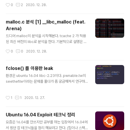
정해주는 함수 이다. (initialize) 아무래도 다중아레나의
작성시간
0
2
2020. 12. 28.
경우 사용되는 remove fb 같은 함수들은 뭔지 잘 모르겠
어서 찾아봐야겠다. static void* _int_malloc(mstate
av, size_t bytes) { INTERNAL_SIZE_T nb; /* 패딩
malloc.c 분석 [1] __libc_malloc (feat.
처리된 사이즈 */ unsigned int idx; /* 인접한 bin의 인
Arena)
덱스 */ mbinptr bin; /* 인접한 bin */ mchunkptr vict
글 내용
im; INTERNAL_SIZE_T size; int victim_index; mch
드디어 malloc의 분석을 시작해본다. tcache 2 가 적용
unkptr remainder; /* 분할되고 남은 청크 */ ..
된 최신 버전의 libc로 분석을 한다. 기본적으로 설명은 어
느정도 malloc의 동작 원리에 대해 알고있다는 가정하에
작성시간
0
0
2020. 12. 28.
설명할 생각이다. Arena 먼저 간단하게 집고 넘어가야 할
것이 있다. 바로 Arena에 관해서이다. Arena는 스레드당
할당된 heap 부분을 관리하는 곳 이라고 할 수 있다. 그래
fclose() 를 이용한 leak
서 메인스레드에서 할당되었으면 main arena라고 부르
글 내용
환경은 ubuntu 16.04 libc-2.23이다. pwnable.tw의
는 것이다. 아마도 이는 속도 때문이라고 생각한다. 분석하
seethefile이라는 문제를 풀다가 좀 궁금해져서 연구하게
면서도 atomic 계산의 정확도에 대한 말이 나오는 것 보면
됬다. fclose(fp) 를 할 때 파일 포인터가 가르키는 곳을
동기화 관련한 문제 때문인 것 같다. 그러나 스레드가 많아
수정이 가능하다면 leak이 가능하다. 그리고 한가지 신기
지게 되면 공간적인 낭비가 이루어지게 때문에 최대로 할
작성시간
1
1
2020. 12. 27.
한점이 flag 조작을 잘하면 fclose가 작동안하게 만들 수
당받는 아레나의 수는 64bit에서는 8*core 개수..
도 있다는점. 실습프로그램이다. stdout으로 진행했다. 일
단 미리 magic flag들을 다 적어두었다. #define _IO_M
Ubuntu 16.04 Exploit 테크닉 정리
AGIC 0xFBAD0000 /* Magic number */ #define
글 내용
_IO_MAGIC_MASK 0xFFFF0000 #define _IO_USE
요즘은 16.04를 안쓰지만 공부를 하는 입장에서 16.04에
R_BUF 0x0001 /* Don't deallocate buffer on clo
서 썼던 잡 테크닉들을 정리 해보려고 한다. (힙이나 스택관