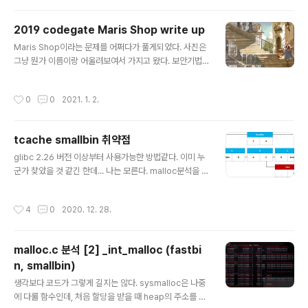
에 대해서는 자주 들어보았을 것 이다. arena는 heap영
역을 관리하는 영역이다(fastbin, smallbin, largebin, t
2019 codegate Maris Shop write up
opchunk 등등..). 멀티스레드 환경에서 heap을 관리하
글 내용
기 편하기 위해 만들어졌다(동기화 문제등). 그러나 스레드
Maris Shop이라는 문제를 어쩌다가 풀게되었다. 사진은
당 arena 가 하나씩 할당되는 것은 아니고 cpu의 물리코
그냥 뭔가 이름이랑 어울려보여서 가지고 왔다. 보안기법
어 개수에 비례해서 최대 수가 정해져 있으며, 최대로 할당
은 위 사진과 같고 환경은 Ubuntu 16.04 이다. 바이너리
가능한 arena수가 넘어서게 되..
분석을 먼저 해보겠다. 크게 add, show, remove, buy
작성시간
0
0
2021. 1. 2.
가 있다. Add int add() { unsigned int i; // [rsp+4h]
[rbp-Ch] unsigned int j; // [rsp+4h] [rbp-Ch] uns
igned __int64 idx; // [rsp+8h] [rbp-8h] sub_1188
tcache smallbin 취약점
(); printf("Which item?:"); idx = read_long(); if ( idx
글 내용
> 6 || !idx ) // idx=0 or idx>=7 return puts("No su
glibc 2.26 버전 이상부터 사용가능한 방법같다. 이미 누
ch it..
군가 찾았을 것 같긴 한데... 나는 모른다. malloc분석을 하
다 발견했다. 이 방법은 tcache가 꽉차서 smallbin을 사
용하다가 tcache가 비워지는 경우, smallbin에 free된
작성시간
4
0
2020. 12. 28.
청크가 3개 있을때(이 이상도 될듯), 중간에 있는 청크의 b
k를 변조가능하면 원하는 fake chunk를 tcache에 넣을
수 있다. (단, bk를 실제 smallbin에 들어간 청크로 맞추
malloc.c 분석 [2] _int_malloc (fastbi
어 주어야함) if (tcache && tc_idx counts[tc_idx] <
n, smallbin)
mp_.tcache_count //해당 tcache에 자리에 있으면,
글 내용
s..
생각보다 코드가 그렇게 길지는 않다. sysmalloc은 나중
에 다룰 함수인데, 처음 할당을 받을 때 heap의 주소를 결