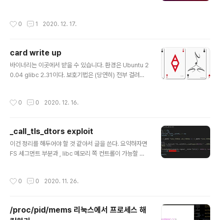
se. */ #defi..
련 기법이 아님) 16.04는 오래되서 잘 쓰이지 않지만 시스
템 해킹을 입문할 때 많이 사용하고 아직도 많은 CTF 사이
작성시간
0
1
2020. 12. 17.
트에서 사용하고 있는 운영체제이다. 다른 버전들과 비교
했을 때 크게 다른점은 tcache가 없다는 점이다. 또한 vta
ble 검사도 없다. 주로 이용하는 가젯들은 다음과 같다. 1.
card write up
원가젯 너무나도 당연하지만 그냥 넣었다. 2. setcontext
글 내용
+53 rdi만 컨트롤 가능하면 rsp 컨트롤이 가능해 ROP를
바이너리는 이곳에서 받을 수 있습니다. 환경은 Ubuntu 2
할 수 있는 유용한 가젯이다. 문제에서 활용은 __free_ho
0.04 glibc 2.31이다. 보호기법은 (당연히) 전부 걸려있
ok에 가젯을 넣거나 fake vtable에 이녀석들을 채워서
다. 그렇게 기능이 많지 않은 바이너리인데 그리고 secco
컨트롤 했던 것 같다. __free_..
mp black list 또한 걸려있다. execve의 호출은 불가능
작성시간
0
0
2020. 12. 16.
하다. 1. Take a card 단순하게 사이즈를 입력받고 bss
영역에 있는 cardSizeTable에 사이즈를 저장하고 mall
oc으로 입력한 사이즈 만큼 할당을 받는다. ReadInt는 8
_call_tls_dtors exploit
바이트만큼 문자열을 읽어서 atoi 로 변환해 반환하는 함
글 내용
수이다. (atoll이 아니다!) 2. Edit 취약점이 생기는 부분으
이건 정리를 해두어야 할 것 같아서 글을 쓴다. 요약하자면
로 edit 할 내용을 전역변수에 저장하고, 다시 그 전역변수
FS 세그먼트 부분과 , libc 메모리 쪽 컨트롤이 가능할 때
의 내용을 strcpy로 복사한다. 그러나 전역변수 내용 전체
원하는 함수 실행이 가능하다 exit 함수에서는 필수적으로
를 memset ..
_call_tls_dtors가 호출이 되는데, ida에 문제가 생겨서
작성시간
0
0
2020. 11. 26.
좀 이상해졌지만 저 memory 부분은 free함수이다. 따라
서 0x3f0b18과 fs 쪽 메모리를 건드려 줄 수 있다면 원하
는 함수를 호출 시킬 수 있다. 이때 free hook 까지 이용
/proc/pid/mems 리눅스에서 프로세스 해
하기 위해서는 메모리 세팅을 rdi=[rbx+8]=0 rax=[rb