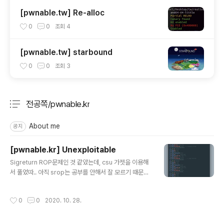
[pwnable.tw] Re-alloc
0
0
조회
4
[pwnable.tw] starbound
0
0
조회
3
전공쪽/pwnable.kr
분류 전체보기
주요 글 목록
About me
공지
[pwnable.kr] Unexploitable
글 내용
Sigreturn ROP문제인 것 같았는데, csu 가젯을 이용해
서 풀었따.. 아직 srop는 공부를 안해서 잘 모르기 때문에
풀린게 신기하다. 분명히 easy unintended는 막혔다고
써져있었는데 참고로 이 문제는 csu가젯이 조금 이상해서
작성시간
0
0
2020. 10. 28.
잘 써줘야 한다. 먼저 bss에 syscall 가젯 주소를 적어주
고(나중에 쓰기 위함) /bin/sh, 도 적고 rax를 0x3b(59-
>execve)로 세팅 해준다. 그리고 아까 적어준 syscall