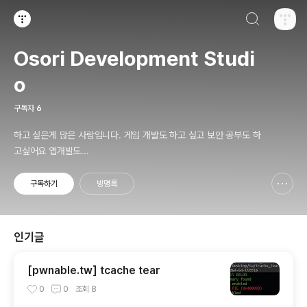
검색하기
티스토리
Osori Development Studi
o
구독자
6
하고 싶은게 많은 사람입니다. 게임 개발도 하고 싶고 보안 공부도 하
고싶어요 앱개발도...
구독하기
방명록
신고하기 레이어
열기
인기글
[pwnable.tw] tcache tear
0
0
조회
8