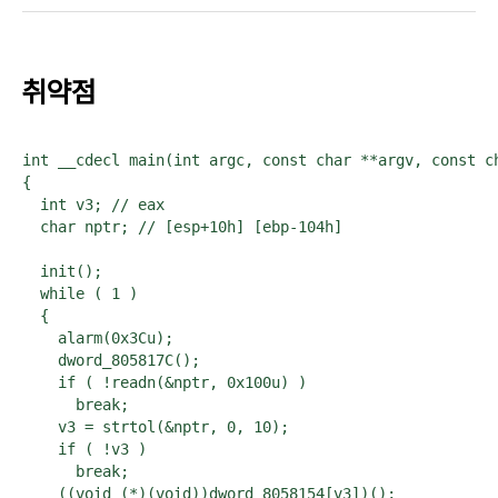
취약점
int __cdecl main(int argc, const char **argv, const ch
{

  int v3; // eax

  char nptr; // [esp+10h] [ebp-104h]

  init();

  while ( 1 )

  {

    alarm(0x3Cu);

    dword_805817C();

    if ( !readn(&nptr, 0x100u) )

      break;

    v3 = strtol(&nptr, 0, 10);

    if ( !v3 )

      break;

    ((void (*)(void))dword_8058154[v3])();
