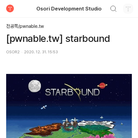
검색하기
Osori Development Studio
티스토리
전공쪽/pwnable.tw
[pwnable.tw] starbound
OSOR2
2020. 12. 31. 15:53