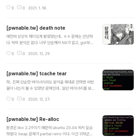
a라는 이름으로 hitcon ctf final 2019에 출제되었던 문
0
0
2021. 1. 18.
제이다. 사실 solver 수를 보고 포기할까 했는데 strtok
취약점을 이용한 문제같아서 도전했다. 이 문제는 wrapp
er와 bounty_program으로 이루어져있다. 먼저 wrap
[pwnable.tw] death note
per을 보면 seccomp이 걸려있다. 음.. 신기하게도 exe
글 내용
cveat 도 사용가능하고, sigreturn도 사용이 가능하다. e
예전에 상당히 재미있게 봤었었는데.. ㅎㅎ 문제는 간단하
xecveat이 가능하면 그냥 쉘을 딸 수 있다. int __cdecl
다. 딱히 분석은 없다. 너무 단순해서 NX가 없고, got부분
main(int argc, const char **argv, const char **e
을 네가 작성하는 쉘코드의 주소로 덮어쓸 수 있다. 따라서
nvp) { char s; // [rs..
0
0
2020. 12. 29.
내가 작성한 쉘코드를 실행하는 문제이다. 중간에 글 쓰다
가 날라갔다. 이 문제는 나에게 있어서 나쁜 기억만 심어주
었다. 당연히 char*str={"/bin/sh",0}; execve(str[0],
[pwnable.tw] tcache tear
str,0); 으로 쉘코드 작성하면 될줄 알았는데 32bit에서는
글 내용
execve("/bin/sh",0,0) 이다. 너무 짜증나니까 내 코드
하.. 진짜 단순한 바이너리라도 분석을 제대로 안하면 어떤
를 가져가세요 from pwn import* p=process('./dea
꼴이 나는지 볼 수 있었던 문제인데.. 일단 바이너리를 보
th_note') context(os="linux",arch="i386") p=rem
자. void __fastcall __noreturn main(__int64 a1, ch
ote('chall.pwnable.tw',102..
0
0
2020. 12. 27.
ar **a2, char **a3) { __int64 v3; // rax unsigned i
nt v4; // [rsp+Ch] [rbp-4h] initialize(); printf("Na
me:", a2); read_Str((__int64)&name, 0x20u); v4
[pwnable.tw] Re-alloc
= 0; while ( 1 ) { while ( 1 ) { menu(); v3 = read_int
글 내용
(); if ( v3 != 2 ) break; if ( v4 2 ) { if ( v3 == 3 ) { pri
환경은 libc 2.29이기 때문에 ubuntu 20.04 에서 실습
nt_name(); } else { ..
하였다. heap 문제가 partial relro 이다. 이건 귀하군