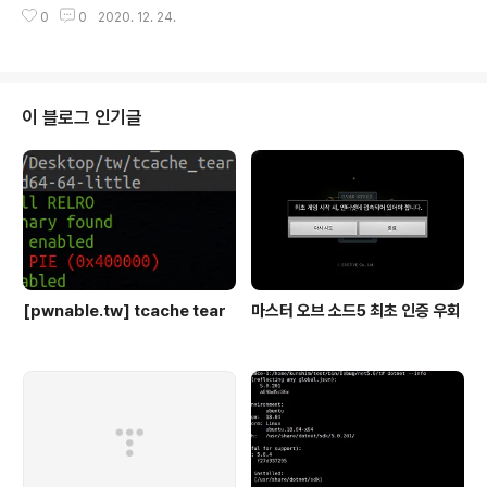
요... 그리고 푼사람도 점수에 비해 매우 적다. 이 문제를 풀
0
0
2020. 12. 24.
기에 앞서 2.29 이상에서 tcache의 변경점을 간단하게
정리할 필요가 있다. 변경점이라고 해봤자 double free
가 안된다는 것이다. size검사 안하는건 똑같다. 2.27에
선 아주 좋은 놈이였지만 2.29 이상에서는 해당사이즈의 t
cache 전체를 돌면서 검사를 하기 때문에 fastbin 과 같
이 블로그 인기글
은 double free도 안된다. 그러나 우회 방법이 있다. 1. fr
ee 된 청크의 bk를 변조하기 2. 사이즈를 변조하기이다.
3. fastbin 쓰기 4. tcache와 fastbin에 동시에 free..
[pwnable.tw] tcache tear
마스터 오브 소드5 최초 인증 우회