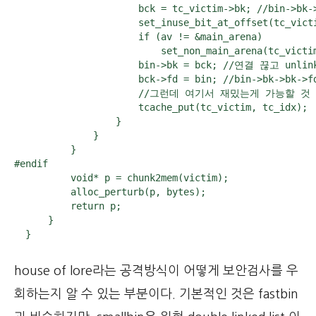
                      bck = tc_victim->bk; //bin->bk->
                      set_inuse_bit_at_offset(tc_vic
                      if (av != &main_arena)

                          set_non_main_arena(tc_victim
                      bin->bk = bck; //연결 끊고 unlink
                      bck->fd = bin; //bin->bk->bk->fd
                      //그런데 여기서 재밌는게 가능할 것 
                      tcache_put(tc_victim, tc_idx);

                  }

              }

          }

#endif

          void* p = chunk2mem(victim);

          alloc_perturb(p, bytes);

          return p;

      }

  }
house of lore라는 공격방식이 어떻게 보안검사를 우
회하는지 알 수 있는 부분이다. 기본적인 것은 fastbin