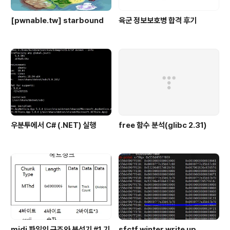
[pwnable.tw] starbound
육군 정보보호병 합격 후기
우분투에서 C# (.NET) 실행
free 함수 분석(glibc 2.31)
midi 파일의 구조와 분석기 #1 기
sfctf winter write up