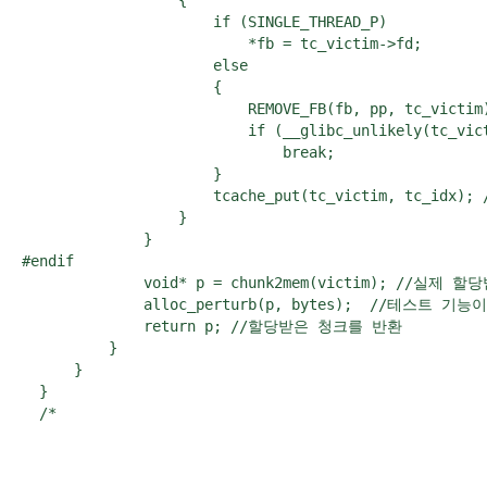
                  {

                      if (SINGLE_THREAD_P)

                          *fb = tc_victim->fd;

                      else

                      {

                          REMOVE_FB(fb, pp, tc_victim)
                          if (__glibc_unlikely(tc_vict
                              break;

                      }

                      tcache_put(tc_victim, tc_id
                  }

              }

#endif

              void* p = chunk2mem(victim);
              alloc_perturb(p, bytes);  //테스트 
              return p; //할당받은 청크를 반환

          }

      }

  }

  /*