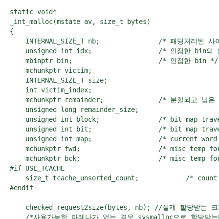
static void*

_int_malloc(mstate av, size_t bytes)

{

    INTERNAL_SIZE_T nb;               /* 패딩처리된 사
    unsigned int idx;                 /* 인접한 bin의
    mbinptr bin;                      /* 인접한 bin */

    mchunkptr victim;                

    INTERNAL_SIZE_T size;            

    int victim_index;               

    mchunkptr remainder;              /* 분할되고 남은 
    unsigned long remainder_size;     

    unsigned int block;               /* bit map trave
    unsigned int bit;                 /* bit map trave
    unsigned int map;                 /* current word 
    mchunkptr fwd;                    /* misc temp for
    mchunkptr bck;                    /* misc temp for
#if USE_TCACHE

    size_t tcache_unsorted_count;            /* count 
#endif

    checked_request2size(bytes, nb); //실제 할당받는 
    /*사용가능한 아레나가 없는 경우 sysmalloc으로 할당받는다.