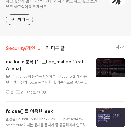
하고 싶은게 많은 사람입니다. 게임 개발도 하고 싶고 보안 공
부도 하고싶어요 앱개발도...
구독하기
더보기
Security/개인 연구
의 다른 글
malloc.c 분석 [1] __libc_malloc (feat.
Arena)
글 내용
드디어 malloc의 분석을 시작해본다. tcache 2 가 적용
된 최신 버전의 libc로 분석을 한다. 기본적으로 설명은 어
느정도 malloc의 동작 원리에 대해 알고있다는 가정하에
0
0
2020. 12. 28.
설명할 생각이다. Arena 먼저 간단하게 집고 넘어가야 할
것이 있다. 바로 Arena에 관해서이다. Arena는 스레드당
할당된 heap 부분을 관리하는 곳 이라고 할 수 있다. 그래
fclose() 를 이용한 leak
서 메인스레드에서 할당되었으면 main arena라고 부르
글 내용
는 것이다. 아마도 이는 속도 때문이라고 생각한다. 분석하
환경은 ubuntu 16.04 libc-2.23이다. pwnable.tw의
면서도 atomic 계산의 정확도에 대한 말이 나오는 것 보면
seethefile이라는 문제를 풀다가 좀 궁금해져서 연구하게
동기화 관련한 문제 때문인 것 같다. 그러나 스레드가 많아
됬다. fclose(fp) 를 할 때 파일 포인터가 가르키는 곳을