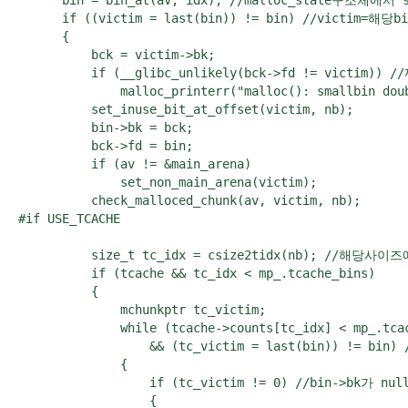
      if ((victim = last(bin)) != bin) //victim=해당bin
      {

          bck = victim->bk; 

          if (__glibc_unlikely(bck->fd != victi
              malloc_printerr("malloc(): smallbin doub
          set_inuse_bit_at_offset(victim, nb);

          bin->bk = bck;

          bck->fd = bin;

          if (av != &main_arena)

              set_non_main_arena(victim);

          check_malloced_chunk(av, victim, nb);

#if USE_TCACHE

          size_t tc_idx = csize2tidx(nb); //해당사이
          if (tcache && tc_idx < mp_.tcache_bins) 

          {

              mchunkptr tc_victim;

              while (tcache->counts[tc_idx] < mp
                  && (tc_victim = last(bin)) != bin
              {

                  if (tc_victim != 0) //bin->b
                  {
