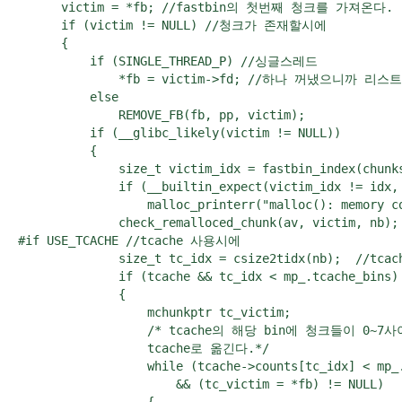
      victim = *fb; //fastbin의 첫번째 청크를 가져온다. 

      if (victim != NULL) //청크가 존재할시에 

      {

          if (SINGLE_THREAD_P) //싱글스레드

              *fb = victim->fd; //하나 꺼냈으니까 
          else

              REMOVE_FB(fb, pp, victim); 

          if (__glibc_likely(victim != NULL)) 

          {

              size_t victim_idx = fastbin_index(chu
              if (__builtin_expect(victim_idx !
                  malloc_printerr("malloc(): memory 
              check_remalloced_chunk(av, v
#if USE_TCACHE //tcache 사용시에 

              size_t tc_idx = csize2tidx(nb);  //t
              if (tcache && tc_idx < mp_.tcache_bins)

              {

                  mchunkptr tc_victim;

                  /* tcache의 해당 bin에 청크들이 0
                  tcache로 옮긴다.*/

                  while (tcache->counts[tc_idx] < mp_.
                      && (tc_victim = *fb) != NULL)
