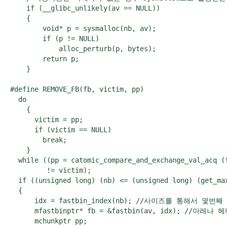
    if (__glibc_unlikely(av == NULL))

    {

        void* p = sysmalloc(nb, av);

        if (p != NULL)

            alloc_perturb(p, bytes);

        return p;

    }

#define REMOVE_FB(fb, victim, pp)                     
  do                                                  
    {                                                 
      victim = pp;                                    
      if (victim == NULL)                             
        break;                                        
    }                                                 
  while ((pp = catomic_compare_and_exchange_val_acq (f
         != victim);                                  
  if ((unsigned long) (nb) <= (unsigned long) (get_
  {

      idx = fastbin_index(nb); //사이즈를 통해서 몇번째
      mfastbinptr* fb = &fastbin(av, idx); //아레
      mchunkptr pp; 
