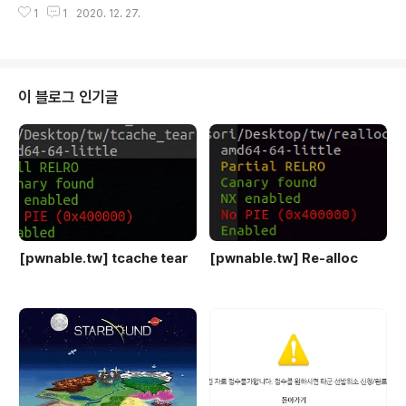
지게 되면 공간적인 낭비가 이루어지게 때문에 최대로 할
1
1
2020. 12. 27.
수정이 가능하다면 leak이 가능하다. 그리고 한가지 신기
당받는 아레나의 수는 64bit에서는 8*core 개수..
한점이 flag 조작을 잘하면 fclose가 작동안하게 만들 수
도 있다는점. 실습프로그램이다. stdout으로 진행했다. 일
단 미리 magic flag들을 다 적어두었다. #define _IO_M
AGIC 0xFBAD0000 /* Magic number */ #define
이 블로그 인기글
_IO_MAGIC_MASK 0xFFFF0000 #define _IO_USE
R_BUF 0x0001 /* Don't deallocate buffer on clo
se. */ #defi..
[pwnable.tw] tcache tear
[pwnable.tw] Re-alloc