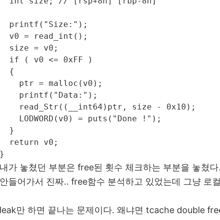
  int size; // [rsp+8h] [rbp-8h]

  printf("Size:");

  v0 = read_int();

  size = v0;

  if ( v0 <= 0xFF )

  {

    ptr = malloc(v0);

    printf("Data:");

    read_Str((__int64)ptr, size - 0x10);

    LODWORD(v0) = puts("Done !");

  }

  return v0;

}
내가 놓쳤던 부분은 free된 횟수 체크하는 부분을 놓쳤다.. 7개
안들어가서 진짜.. free함수 분석하고 있었는데 그냥 
leak만 하면 끝나는 문제이다. 왜냐면 tcache double 