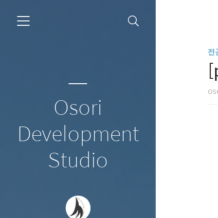
전공
[
OS
Osori
Development
Studio