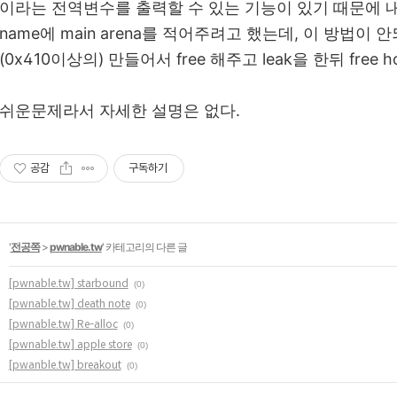
이라는 전역변수를 출력할 수 있는 기능이 있기 때문에 내 원래 
name에 main arena를 적어주려고 했는데, 이 방법이 안되
(0x410이상의) 만들어서 free 해주고 leak을 한뒤 free h
쉬운문제라서 자세한 설명은 없다.
공감
구독하기
'
전공쪽
>
pwnable.tw
' 카테고리의 다른 글
[pwnable.tw] starbound
(0)
[pwnable.tw] death note
(0)
[pwnable.tw] Re-alloc
(0)
[pwnable.tw] apple store
(0)
[pwanble.tw] breakout
(0)