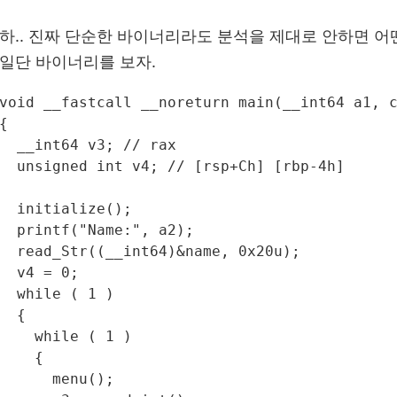
하.. 진짜 단순한 바이너리라도 분석을 제대로 안하면 어떤
일단 바이너리를 보자.
void __fastcall __noreturn main(__int64 a1, c
{

  __int64 v3; // rax

  unsigned int v4; // [rsp+Ch] [rbp-4h]

  initialize();

  printf("Name:", a2);

  read_Str((__int64)&name, 0x20u);

  v4 = 0;

  while ( 1 )

  {

    while ( 1 )

    {

      menu();
