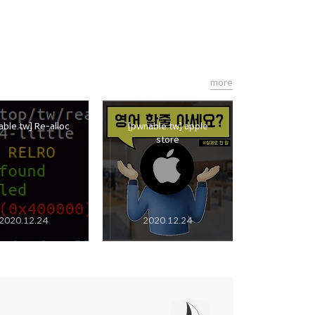
more
ble.tw] Re-alloc
[pwnable.tw] apple
store
2020.12.24
2020.12.24