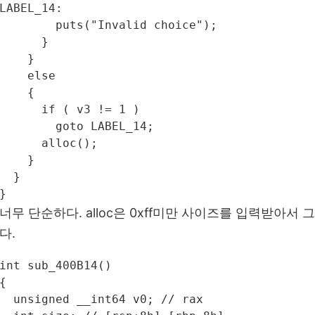
LABEL_14:

        puts("Invalid choice");

      }

    }

    else

    {

      if ( v3 != 1 )

        goto LABEL_14;

      alloc();

    }

  }

}
너무 단순하다. alloc은 0xff미만 사이즈를 입력받아
다.
int sub_400B14()

{

  unsigned __int64 v0; // rax
