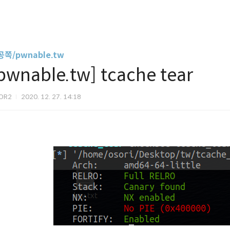
쪽/pwnable.tw
pwnable.tw] tcache tear
OR2
2020. 12. 27. 14:18