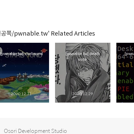
공쪽/pwnable.tw' Related Articles
[pwnable.tw] starbound
[pwnable.tw] death
[pwna
note
2020.12.31
2020.12.29
Osori Development Studio