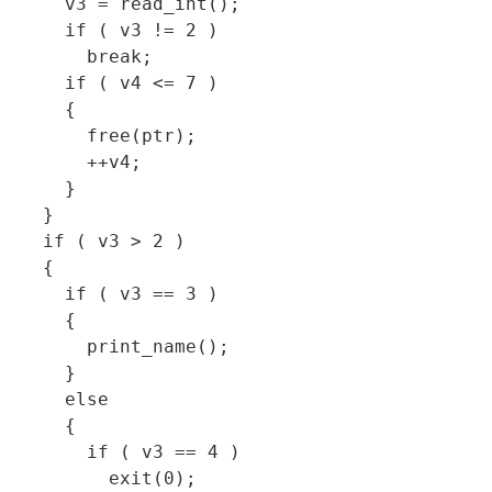
      v3 = read_int();

      if ( v3 != 2 )

        break;

      if ( v4 <= 7 )

      {

        free(ptr);

        ++v4;

      }

    }

    if ( v3 > 2 )

    {

      if ( v3 == 3 )

      {

        print_name();

      }

      else

      {

        if ( v3 == 4 )

          exit(0);
