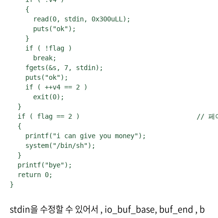
    {

      read(0, stdin, 0x300uLL);

      puts("ok");

    }

    if ( !flag )

      break;

    fgets(&s, 7, stdin);

    puts("ok");

    if ( ++v4 == 2 )

      exit(0);

  }

  if ( flag == 2 )                              //
  {

    printf("i can give you money");

    system("/bin/sh");

  }

  printf("bye");

  return 0;

}
stdin을 수정할 수 있어서 , io_buf_base, buf_end , b