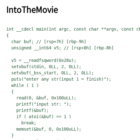
IntoTheMovie
int __cdecl main(int argc, const char **argv, const ch
{

  char buf; // [rsp+7h] [rbp-9h]

  unsigned __int64 v5; // [rsp+8h] [rbp-8h]

  v5 = __readfsqword(0x28u);

  setvbuf(stdin, 0LL, 2, 0LL);

  setvbuf(_bss_start, 0LL, 2, 0LL);

  puts("enter any str(input 1 = finish)");

  while ( 1 )

  {

    read(0, &buf, 0x100uLL);

    printf("input str: ");

    printf(&buf);

    if ( atoi(&buf) == 1 )

      break;

    memset(&buf, 0, 0x100uLL);

  }
