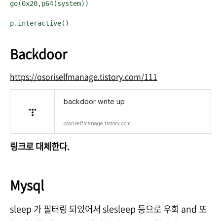
go(0x20,p64(system))

p.interactive()
Backdoor
https://osoriselfmanage.tistory.com/111
backdoor write up
osoriselfmanage.tistory.com
링크로 대체한다.
Mysql
sleep 가 필터링 되있어서 slesleep 등으로 우회 and 또