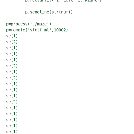
	p.recvuntil('1. Left  2. Right')

	p.sendline(str(num))

p=process('./maze')

p=remote('sfctf.ml',10002)

se(1)

se(2)

se(1)

se(1)

se(1)

se(2)

se(1)

se(2)

se(1)

se(1)

se(1)

se(2)

se(1)

se(1)

se(1)

se(1)

se(1)
