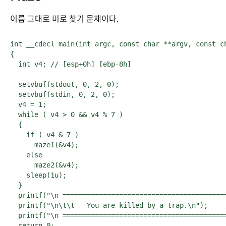
이름 그대로 미로 찾기 문제이다.
int __cdecl main(int argc, const char **argv, const ch
{

  int v4; // [esp+0h] [ebp-8h]

  setvbuf(stdout, 0, 2, 0);

  setvbuf(stdin, 0, 2, 0);

  v4 = 1;

  while ( v4 > 0 && v4 % 7 )

  {

    if ( v4 & 7 )

      maze1(&v4);

    else

      maze2(&v4);

    sleep(1u);

  }

  printf("\n =========================================
  printf("\n\t\t   You are killed by a trap.\n");

  printf("\n =========================================
  return 0;
