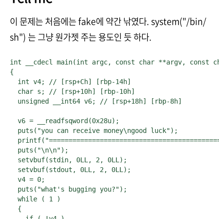
이 문제는 처음에는 fake에 약간 낚였다. system("/bin/
sh") 는 그냥 원가젯 주는 용도인 듯 하다.
int __cdecl main(int argc, const char **argv, const ch
{

  int v4; // [rsp+Ch] [rbp-14h]

  char s; // [rsp+10h] [rbp-10h]

  unsigned __int64 v6; // [rsp+18h] [rbp-8h]

  v6 = __readfsqword(0x28u);

  puts("you can receive money\ngood luck");

  printf("============================================
  puts("\n\n");

  setvbuf(stdin, 0LL, 2, 0LL);

  setvbuf(stdout, 0LL, 2, 0LL);

  v4 = 0;

  puts("what's bugging you?");

  while ( 1 )

  {

    if ( !v4 )
